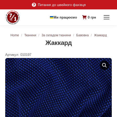
Питання до швейного фахівця
Ми працюємо
0
грн
You are here:
Home
Тканини
За складом тканини
Бавовна
Жаккард
Жаккард
Артикул:
010197