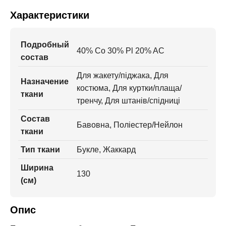
Характеристики
Подробный
40% Co 30% Pl 20% AC
состав
Для жакету/піджака, Для
Назначение
костюма, Для куртки/плаща/
ткани
тренчу, Для штанів/спідниці
Состав
Бавовна, Поліестер/Нейлон
ткани
Тип ткани
Букле, Жаккард
Ширина
130
(см)
Опис