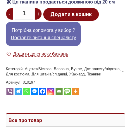
Ця тканина продається довжиною від 20 см
Quantity
-
+
Додати в кошик
Потрібна допомога у виборі?
Поставте питання спеціалісту
Додати до списку бажань
Категорій:
Ацетат/Віскоза
,
Бавовна
,
Букле
,
Для жакету/піджака
,
Для костюма
,
Для штанів/спідниці
,
Жаккард
,
Тканини
Артикул:
010197
Все про товар