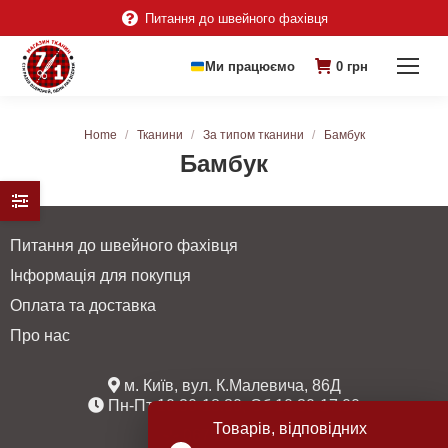
Питання до швейного фахівця
Ми працюємо
0
грн
You are here:
Home
Тканини
За типом тканини
Бамбук
Бамбук
Питання до швейного фахівця
Інформація для покупця
Оплата та доставка
Про нас
м. Київ, вул. К.Малевича, 86Д
Пн-Пт 10:30-18:30, Сб 10:30-17:00
Товарів, відповідних
067 235 38 77