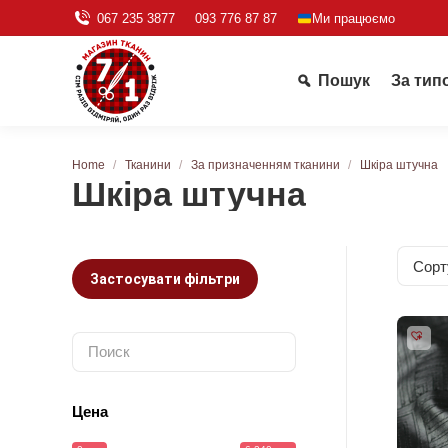
067 235 3877
093 776 87 87
Ми працюємо
Пошук
За тип
You are here:
Home
Тканини
За призначенням тканини
Шкіра штучна
Шкіра штучна
Застосувати фільтри
Цена