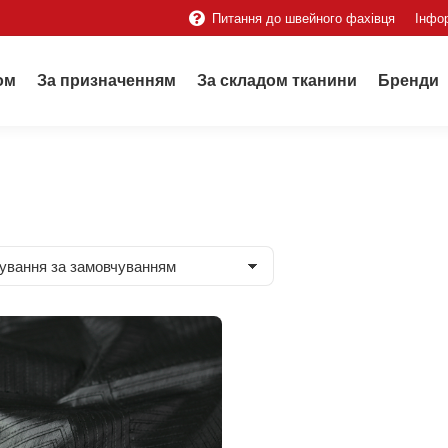
Питання до швейного фахівця
Інфо
ом
За призначенням
За складом тканини
Бренди