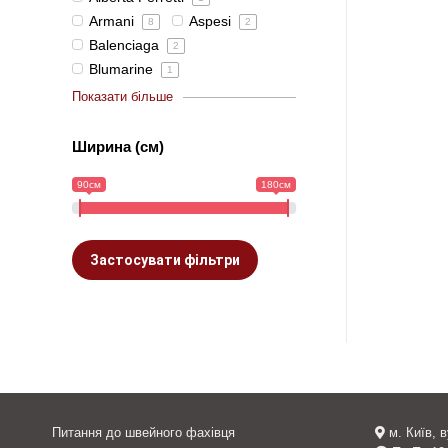
Armani
Aspesi
8
2
Balenciaga
2
Blumarine
1
Показати більше
Ширина (см)
90см
180см
Застосувати фільтри
Питання до швейного фахівця
м. Київ, 