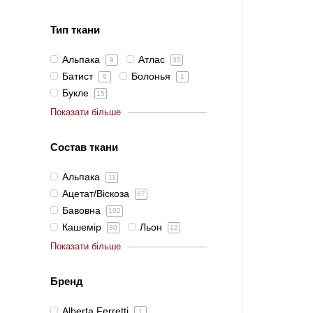
Тип ткани
Альпака
Атлас
9
35
Батист
Болонья
9
1
Букле
15
Показати більше
Состав ткани
Альпака
11
Ацетат/Віскоза
87
Бавовна
102
Кашемір
Льон
30
12
Показати більше
Бренд
Alberta Ferretti
1