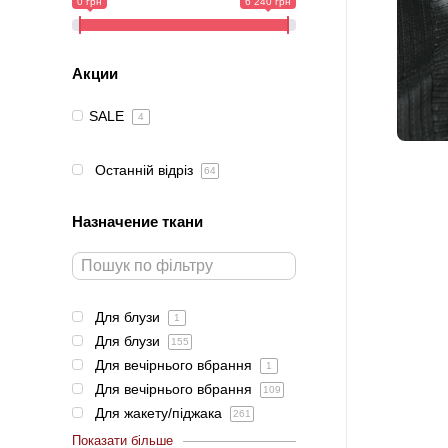
0 грн
6 240 грн
Акции
SALE
4
Останній відріз
64
Назначение ткани
Для блузи
1
Для блузи
155
Для вечірнього вбрання
1
Для вечірнього вбрання
109
Для жакету/піджака
261
Показати більше