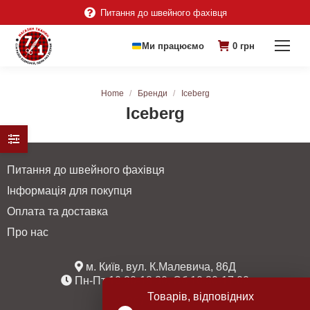
Питання до швейного фахівця
Ми працюємо
0
грн
You are here:
Home
Бренди
Iceberg
Iceberg
Питання до швейного фахівця
Інформація для покупця
Оплата та доставка
Про нас
м. Київ, вул. К.Малевича, 86Д
Пн-Пт 10:30-18:30, Сб 10:30-17:00
Товарів, відповідних
067 235 38 77