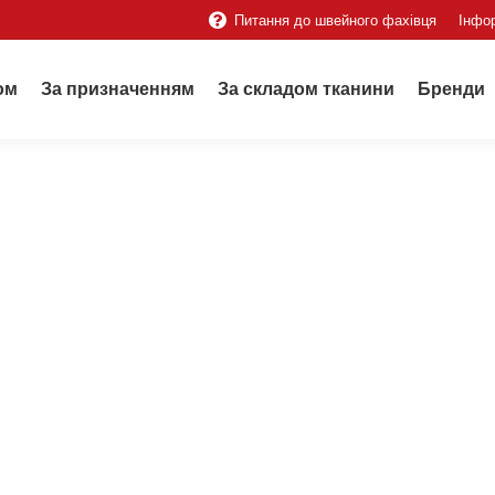
Питання до швейного фахівця
Інфо
ом
За призначенням
За складом тканини
Бренди