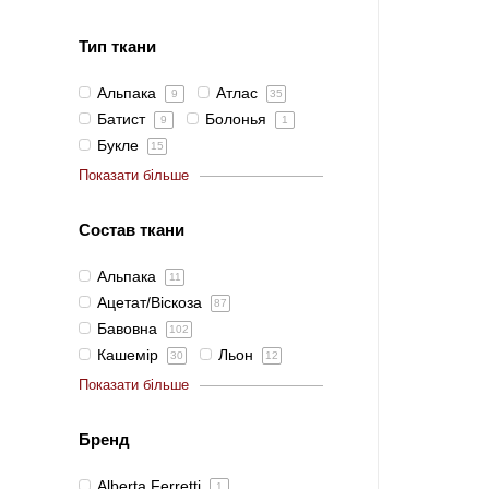
Тип ткани
Альпака
Атлас
9
35
Батист
Болонья
9
1
Букле
15
Показати більше
Состав ткани
Альпака
11
Ацетат/Віскоза
87
Бавовна
102
Кашемір
Льон
30
12
Показати більше
Бренд
Alberta Ferretti
1