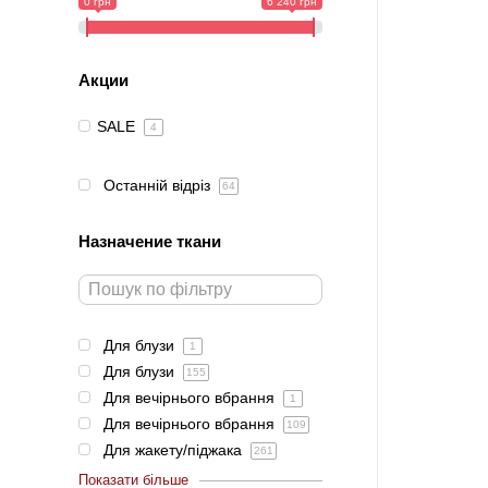
0 грн
6 240 грн
Акции
SALE
4
Останній відріз
64
Назначение ткани
Для блузи
1
Для блузи
155
Для вечірнього вбрання
1
Для вечірнього вбрання
109
Для жакету/піджака
261
Показати більше