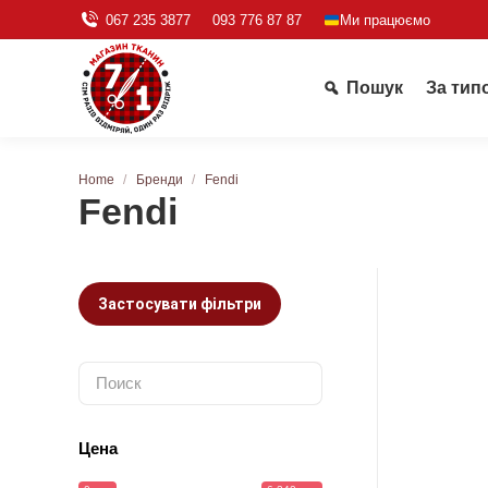
067 235 3877
093 776 87 87
Ми працюємо
Пошук
За тип
You are here:
Home
Бренди
Fendi
Fendi
Застосувати фільтри
Цена