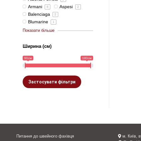
Armani
Aspesi
8
2
Balenciaga
2
Blumarine
1
Показати більше
Ширина (см)
90см
180см
Застосувати фільтри
Питання до швейного фахівця
м. Київ, 