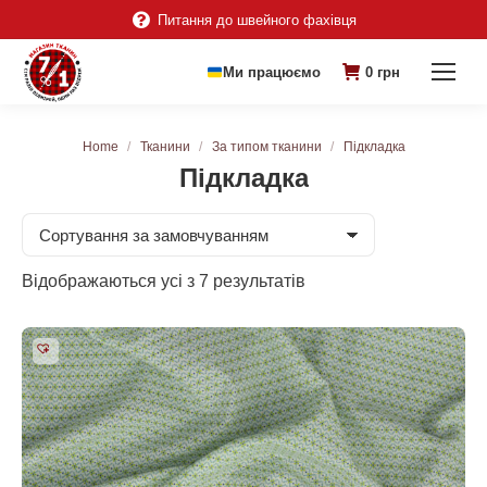
Питання до швейного фахівця
Ми працюємо
0
грн
You are here:
Home
Тканини
За типом тканини
Підкладка
Підкладка
Відображаються усі з 7 результатів