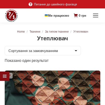
Питання до швейного фахівця
Ми працюємо
0
грн
You are here:
Home
Тканини
За типом тканини
Утеплювач
Утеплювач
Показано один результат