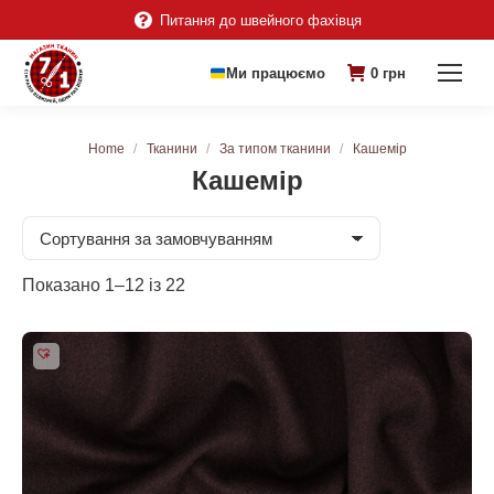
Питання до швейного фахівця
Ми працюємо
0
грн
You are here:
Home
Тканини
За типом тканини
Кашемір
Кашемір
Показано 1–12 із 22