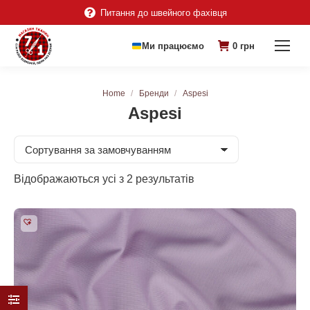
Питання до швейного фахівця
Ми працюємо
0
грн
You are here:
Home
Бренди
Aspesi
Aspesi
Відображаються усі з 2 результатів