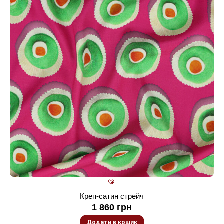
Креп-сатин стрейч
1 860
грн
Додати в кошик