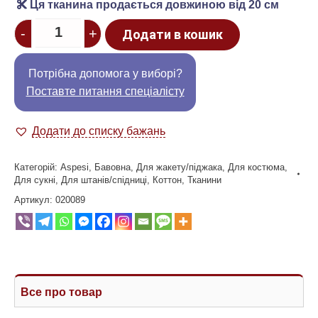
Ця тканина продається довжиною від 20 см
Quantity
-
+
Додати в кошик
Потрібна допомога у виборі?
Поставте питання спеціалісту
Додати до списку бажань
Категорій:
Aspesi
,
Бавовна
,
Для жакету/піджака
,
Для костюма
,
Для сукні
,
Для штанів/спідниці
,
Коттон
,
Тканини
Артикул:
020089
Все про товар