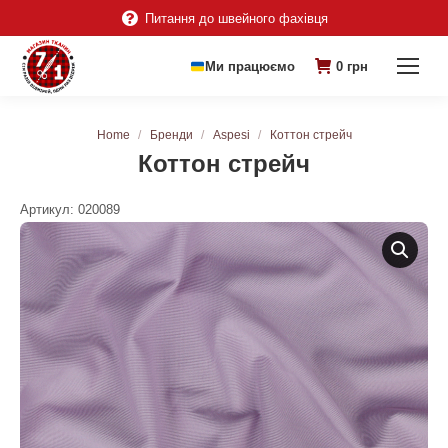
Питання до швейного фахівця
Ми працюємо
0
грн
You are here:
Home
Бренди
Aspesi
Коттон стрейч
Коттон стрейч
Артикул:
020089