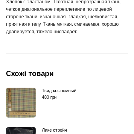
Хлопок с эластаном . Плотная, непрозрачная ткань,
четкое диагональное переплетение по лицевой
стороне ткани, изнаночная -гладкая, шелковистая,
приятная к телу. Ткань мягкая, сминаемая, хорошо
драпируется, тяжело ниспадает.
Схожі товари
Твид костюмный
480
грн
Лаке стрейч