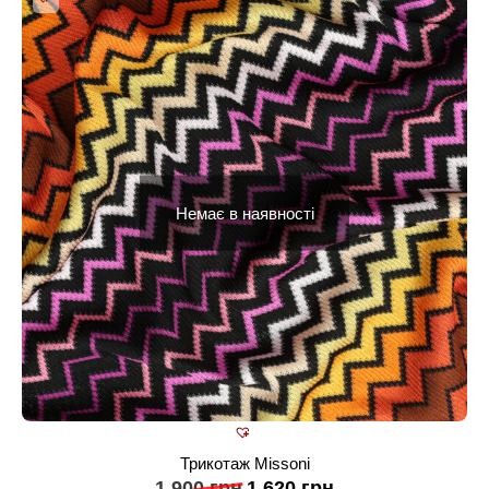
Немає в наявності
Трикотаж Missoni
1 900
грн
1 620
грн