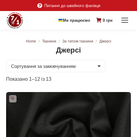
Питання до швейного фахівця
Ми працюємо
0
грн
You are here:
Home
Тканини
За типом тканини
Джерсі
Джерсі
Показано 1–12 із 13