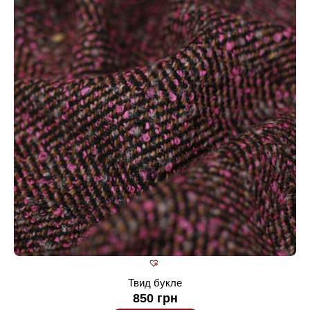
Твид букле
850
грн