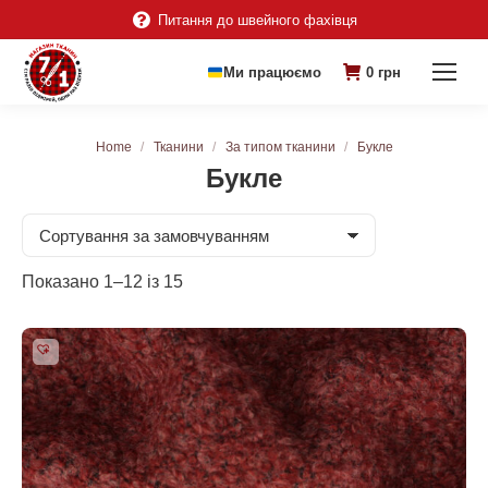
Питання до швейного фахівця
Ми працюємо
0
грн
You are here:
Home
Тканини
За типом тканини
Букле
Букле
Показано 1–12 із 15