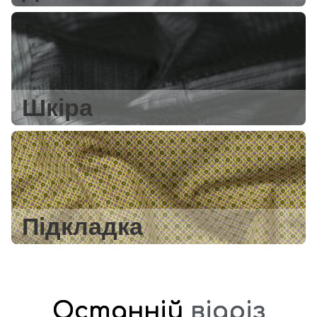
Шкіра
Підкладка
Останній
відріз