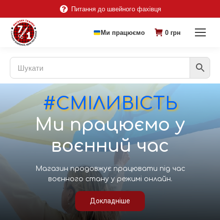
Питання до швейного фахівця
Ми працюємо
0
грн
Отсанній відріз
Гарний спосіб заощадити