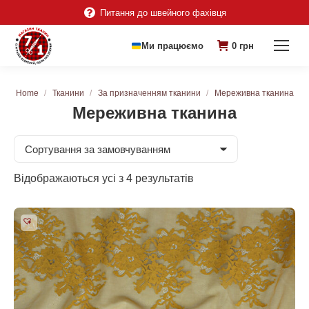
Питання до швейного фахівця
Ми працюємо
0
грн
You are here:
Home
Тканини
За призначенням тканини
Мереживна тканина
Мереживна тканина
Відображаються усі з 4 результатів