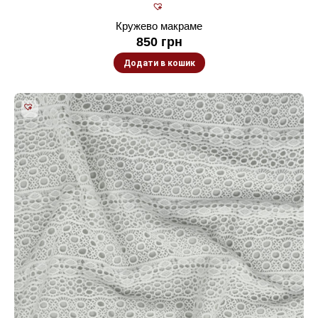
Кружево макраме
850
грн
Додати в кошик