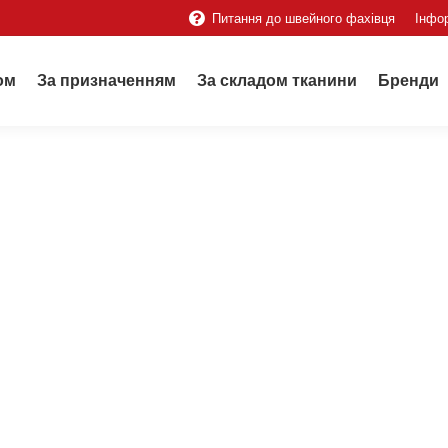
Питання до швейного фахівця
Інфо
ом
За призначенням
За складом тканини
Бренди