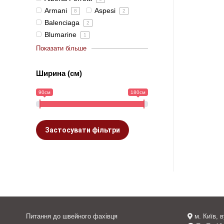
Armani
Aspesi
8
2
Balenciaga
2
Blumarine
1
Показати більше
Ширина (см)
90см
180см
Застосувати фільтри
Питання до швейного фахівця
м. Київ, 