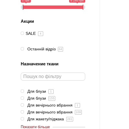
0 грн
6 240 грн
Акции
SALE
4
Останній відріз
64
Назначение ткани
Для блузи
1
Для блузи
155
Для вечірнього вбрання
1
Для вечірнього вбрання
109
Для жакету/піджака
261
Показати більше