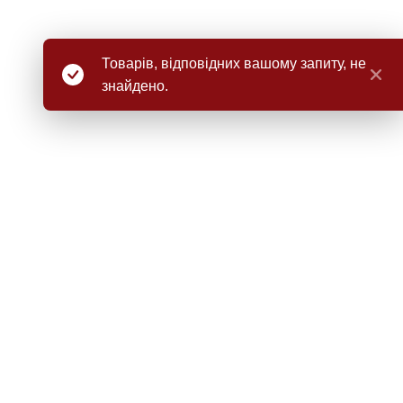
Товарів, відпов
знайдено.