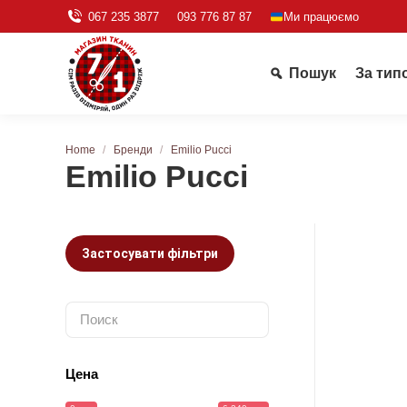
067 235 3877
093 776 87 87
Ми працюємо
Пошук
За тип
You are here:
Home
Бренди
Emilio Pucci
Emilio Pucci
Застосувати фільтри
Цена