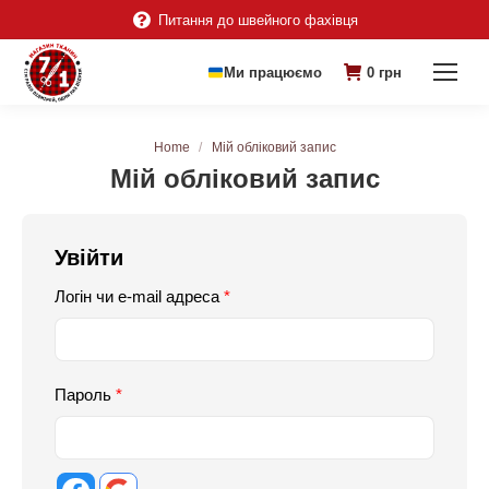
Питання до швейного фахівця
Ми працюємо
0
грн
You are here:
Home
Мій обліковий запис
Мій обліковий запис
Увійти
Логін чи e-mail адреса
*
Пароль
*