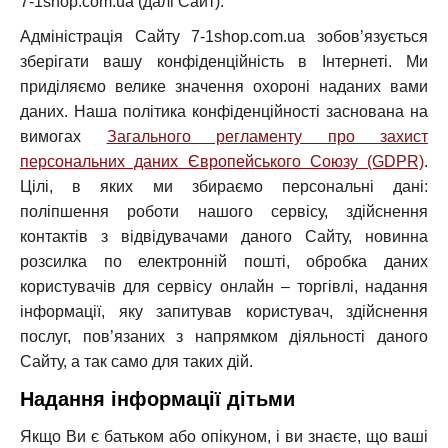
7-1shop.com.ua (далі Сайт).
Адміністрація Сайту 7-1shop.com.ua зобов’язується
зберігати вашу конфіденційність в Інтернеті. Ми
приділяємо велике значення охороні наданих вами
даних. Наша політика конфіденційності заснована на
вимогах
Загального регламенту про захист
персональних даних Європейського Союзу (GDPR)
.
Цілі, в яких ми збираємо персональні дані:
поліпшення роботи нашого сервісу, здійснення
контактів з відвідувачами даного Сайту, новинна
розсилка по електронній пошті, обробка даних
користувачів для сервісу онлайн – торгівлі, надання
інформації, яку запитував користувач, здійснення
послуг, пов’язаних з напрямком діяльності даного
Сайту, а так само для таких дій.
Надання інформації дітьми
Якщо Ви є батьком або опікуном, і ви знаєте, що ваші