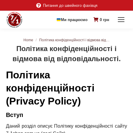
Питання до швейного фахівця
Ми працюємо
0
грн
You are here:
Home
Політика конфіденційності і відмова від…
Політика конфіденційності і
відмова від відповідальності.
Політика
конфіденційності
(Privacy Policy)
Вступ
Даний розділ описує Політику конфіденційності сайту