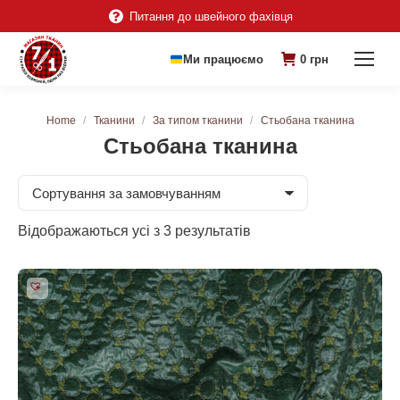
Питання до швейного фахівця
Ми працюємо
0
грн
You are here:
Home
Тканини
За типом тканини
Стьобана тканина
Стьобана тканина
Відображаються усі з 3 результатів