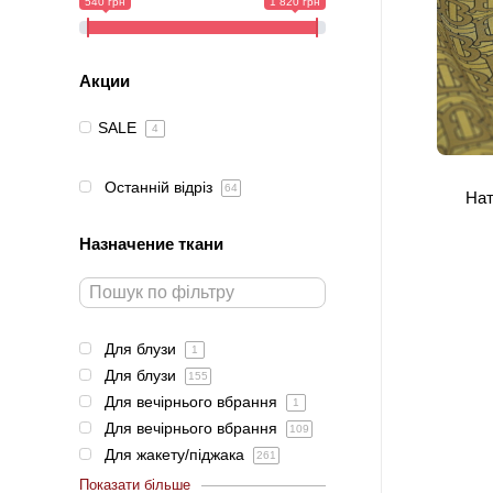
540 грн
1 820 грн
Акции
SALE
4
Останній відріз
64
Нат
Назначение ткани
Для блузи
1
Для блузи
155
Для вечірнього вбрання
1
Для вечірнього вбрання
109
Для жакету/піджака
261
Показати більше