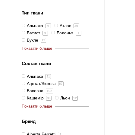
Тип ткани
Альпака
Атлас
9
35
Батист
Болонья
9
1
Букле
15
Показати більше
Состав ткани
Альпака
11
Ацетат/Віскоза
87
Бавовна
102
Кашемір
Льон
30
12
Показати більше
Бренд
Alberta Ferretti
1