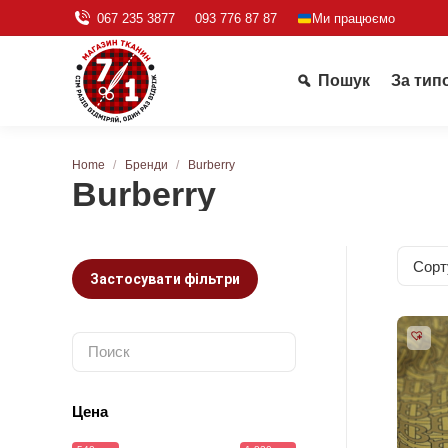
067 235 3877
093 776 87 87
Ми працюємо
Пошук
За тип
You are here:
Home
Бренди
Burberry
Burberry
Застосувати фільтри
Цена