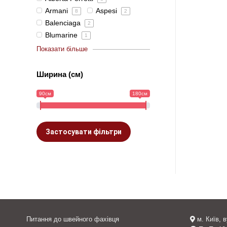
Armani
Aspesi
8
2
Balenciaga
2
Blumarine
1
Показати більше
Ширина (см)
90см
180см
Застосувати фільтри
Питання до швейного фахівця
м. Київ, 