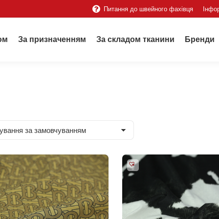
Питання до швейного фахівця
Інфо
ом
За призначенням
За складом тканини
Бренди