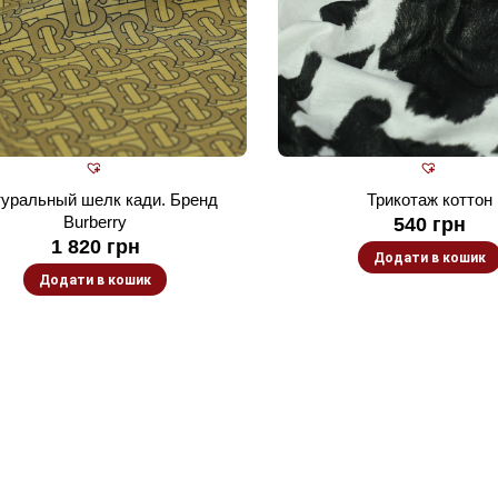
уральный шелк кади. Бренд
Трикотаж коттон
Burberry
540
грн
1 820
грн
Додати в кошик
Додати в кошик