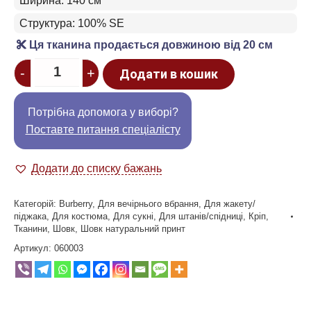
Ширина: 140 см
Структура: 100% SE
Ця тканина продається довжиною від 20 см
Quantity
-
+
Додати в кошик
Потрібна допомога у виборі?
Поставте питання спеціалісту
Додати до списку бажань
Категорій:
Burberry
,
Для вечірнього вбрання
,
Для жакету/
піджака
,
Для костюма
,
Для сукні
,
Для штанів/спідниці
,
Кріп
,
Тканини
,
Шовк
,
Шовк натуральний принт
Артикул:
060003