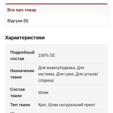
Все про товар
Відгуки (0)
Характеристики
Подробный
100% SE
состав
Для жакету/піджака, Для
Назначение
костюма, Для сукні, Для штанів/
ткани
спідниці
Состав
Шовк
ткани
Тип ткани
Кріп, Шовк натуральний принт