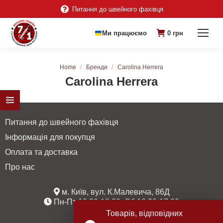
Питання до швейного фахівця
Ми працюємо
0
грн
You are here:
Home
Бренди
Carolina Herrera
Carolina Herrera
Питання до швейного фахівця
Інформація для покупця
Оплата та доставка
Про нас
м. Київ, вул. К.Малевича, 86Д
Пн-Пт 10:30-18:30, Сб 10:30-17:00
Товарів, відповідних
067 235 38 77