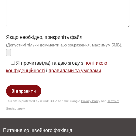
Якщо необхідно, прикрипіть файл
:
(Допустимі тільки документи або зображення, максимум 5МБ)
Я прочитав(ла) та даю згоду
з
політикою
конфіденційності
і
правилами та умовами
.
This site is protected by reCAPTCHA and the Google
Privacy Policy
and
Terms of
Service
apply.
Питання до швейного фахівця