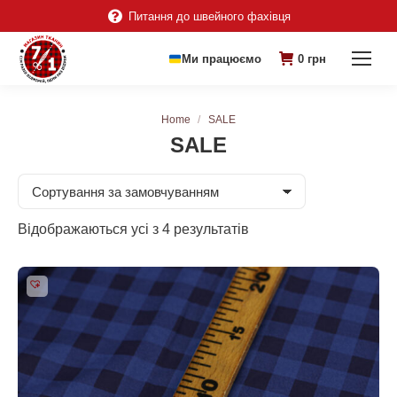
Питання до швейного фахівця
Ми працюємо
0
грн
You are here:
Home
SALE
SALE
Відображаються усі з 4 результатів