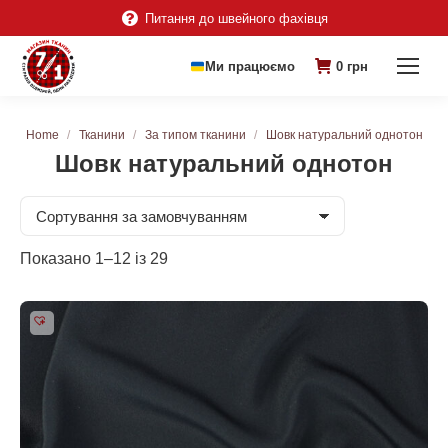
Питання до швейного фахівця
Ми працюємо
0
грн
You are here:
Home
Тканини
За типом тканини
Шовк натуральний однотон
Шовк натуральний однотон
Показано 1–12 із 29