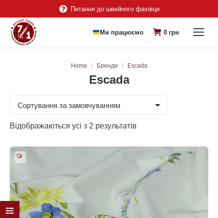
Питання до швейного фахівця
Ми працюємо
0
грн
You are here:
Home
Бренди
Escada
Escada
Відображаються усі з 2 результатів