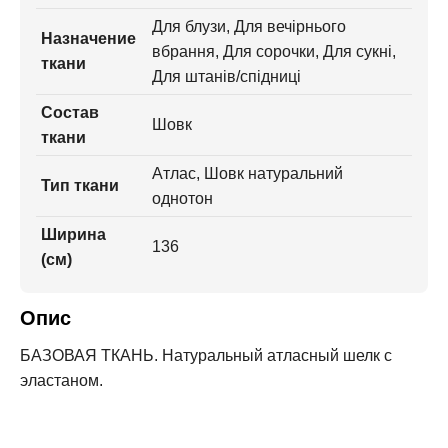
Для блузи, Для вечірнього
Назначение
вбрання, Для сорочки, Для сукні,
ткани
Для штанів/спідниці
Состав
Шовк
ткани
Атлас, Шовк натуральний
Тип ткани
однотон
Ширина
136
(см)
Опис
БАЗОВАЯ ТКАНЬ. Натуральный атласный шелк с
эластаном.