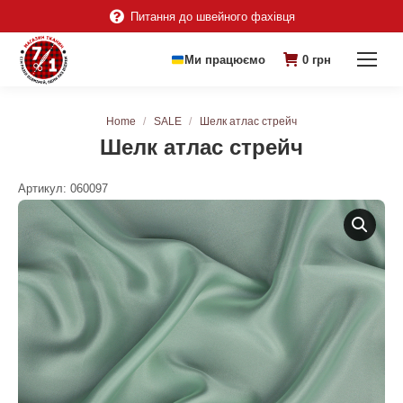
Питання до швейного фахівця
Ми працюємо
0
грн
You are here:
Home
SALE
Шелк атлас стрейч
Шелк атлас стрейч
Артикул:
060097