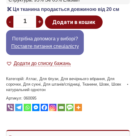
Ця тканина продається довжиною від 20 см
Quantity
-
+
Додати в кошик
Потрібна допомога у виборі?
Поставте питання спеціалісту
Додати до списку бажань
Категорій:
Атлас
,
Для блузи
,
Для вечірнього вбрання
,
Для
сорочки
,
Для сукні
,
Для штанів/спідниці
,
Тканини
,
Шовк
,
Шовк
натуральний однотон
Артикул:
060095