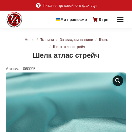
Питання до швейного фахівця
Ми працюємо
0
грн
You are here:
Home
Тканини
За складом тканини
Шовк
Шелк атлас стрейч
Шелк атлас стрейч
Артикул:
060095