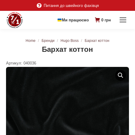
Питання до швейного фахівця
Ми працюємо
0
грн
You are here:
Home
Бренди
Hugo Boss
Бархат коттон
Бархат коттон
Артикул:
040036