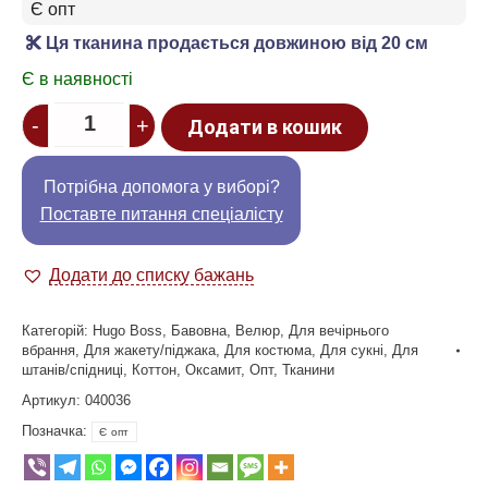
Є опт
Ця тканина продається довжиною від 20 см
Є в наявності
Quantity
-
+
Додати в кошик
Потрібна допомога у виборі?
Поставте питання спеціалісту
Додати до списку бажань
Категорій:
Hugo Boss
,
Бавовна
,
Велюр
,
Для вечірнього
вбрання
,
Для жакету/піджака
,
Для костюма
,
Для сукні
,
Для
штанів/спідниці
,
Коттон
,
Оксамит
,
Опт
,
Тканини
Артикул:
040036
Позначка:
Є опт