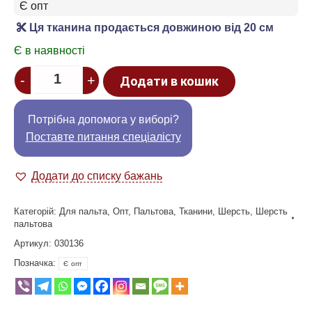
Є опт
Ця тканина продається довжиною від 20 см
Є в наявності
Quantity
-
+
Додати в кошик
Потрібна допомога у виборі?
Поставте питання спеціалісту
Додати до списку бажань
Категорій:
Для пальта
,
Опт
,
Пальтова
,
Тканини
,
Шерсть
,
Шерсть
пальтова
Артикул:
030136
Позначка:
Є опт