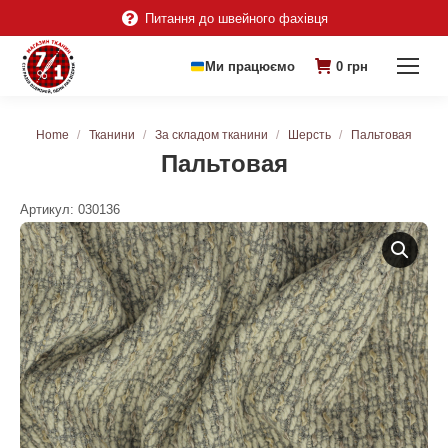
Питання до швейного фахівця
Ми працюємо
0
грн
You are here:
Home
Тканини
За складом тканини
Шерсть
Пальтовая
Пальтовая
Артикул:
030136