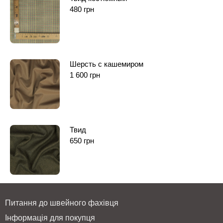
480
грн
Шерсть с кашемиром
1 600
грн
Твид
650
грн
Питання до швейного фахівця
Інформація для покупця