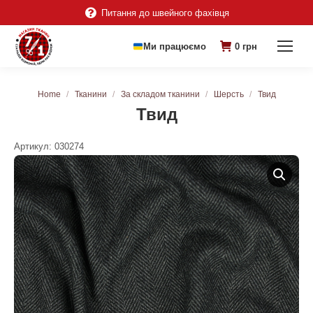
Питання до швейного фахівця
Ми працюємо
0
грн
You are here:
Home
Тканини
За складом тканини
Шерсть
Твид
Твид
Артикул:
030274