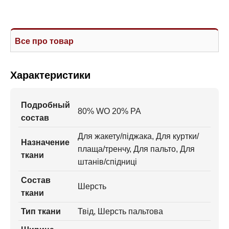
Все про товар
Характеристики
Подробный
80% WO 20% PA
состав
Для жакету/піджака, Для куртки/
Назначение
плаща/тренчу, Для пальто, Для
ткани
штанів/спідниці
Состав
Шерсть
ткани
Тип ткани
Твід, Шерсть пальтова