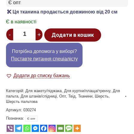
Є опт
Ця тканина продається довжиною від 20 см
Є в наявності
Quantity
-
+
Додати в кошик
Потрібна допомога у виборі?
Поставте питання спеціалісту
Додати до списку бажань
Категорій:
Для жакету/піджака
,
Для куртки/плаща/тренчу
,
Для
пальта
,
Для штанів/спідниці
,
Опт
,
Твід
,
Тканини
,
Шерсть
,
Шерсть пальтова
Артикул:
030274
Позначка:
Є опт