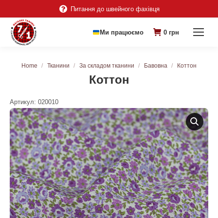
Питання до швейного фахівця
Ми працюємо
0
грн
You are here:
Home
Тканини
За складом тканини
Бавовна
Коттон
Коттон
Артикул:
020010