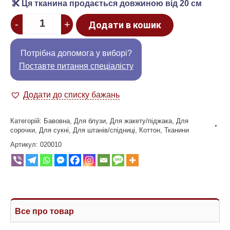
Ця тканина продається довжиною від 20 см
Quantity
-
+
Додати в кошик
Потрібна допомога у виборі?
Поставте питання спеціалісту
Додати до списку бажань
Категорій:
Бавовна
,
Для блузи
,
Для жакету/піджака
,
Для
сорочки
,
Для сукні
,
Для штанів/спідниці
,
Коттон
,
Тканини
Артикул:
020010
Все про товар