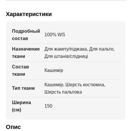
Характеристики
Подробный
100% WS
состав
Назначение
Для жакету/піджака, Для пальто,
ткани
Для штанів/спідниці
Состав
Кашемір
ткани
Кашемір, Шерсть костюмна,
Тип ткани
Шерсть пальтова
Ширина
150
(см)
Опис