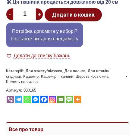
Ця тканина продається довжиною від 20 см
Quantity
-
+
Додати в кошик
Потрібна допомога у виборі?
Поставте питання спеціалісту
Додати до списку бажань
Категорій:
Для жакету/піджака
,
Для пальта
,
Для штанів/
спідниці
,
Кашемір
,
Кашемір
,
Тканини
,
Шерсть костюмна
,
Шерсть пальтова
Артикул:
030165
Все про товар