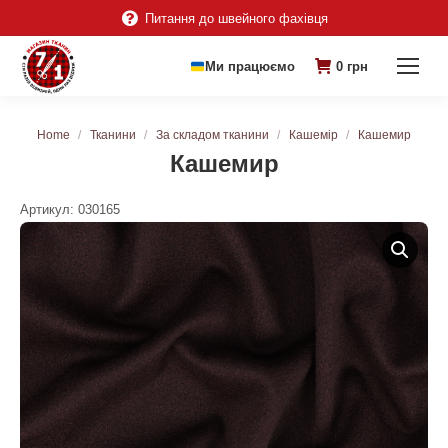
Питання до швейного фахівця
Ми працюємо
0
грн
You are here:
Home
Тканини
За складом тканини
Кашемір
Кашемир
Кашемир
Артикул:
030165