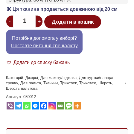
Ця тканина продається довжиною від 20 см
Quantity
-
+
Додати в кошик
Потрібна допомога у виборі?
Поставте питання спеціалісту
Додати до списку бажань
Категорій:
Джерсі
,
Для жакету/піджака
,
Для куртки/плаща/
тренчу
,
Для пальта
,
Тканини
,
Трикотаж
,
Трикотаж
,
Шерсть
,
Шерсть пальтова
Артикул:
030012