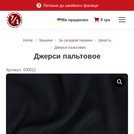
Питання до швейного фахівця
Ми працюємо
0
грн
You are here:
Home
Тканини
За складом тканини
Шерсть
Джерси пальтовое
Джерси пальтовое
Артикул:
030012