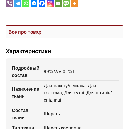
Все про товар
Характеристики
Подробный
99% WV 01% El
состав
Для жакету/піджака, Для
Назначение
костюма, Для сукні, Для штанів/
ткани
спідниці
Состав
Шерсть
ткани
Тип ткани
Шерсть костюмна