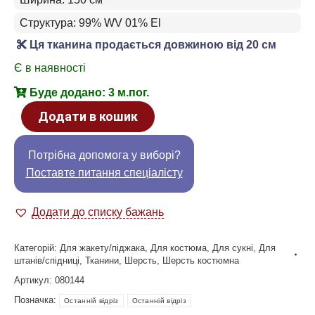
Структура: 99% WV 01% El
Ця тканина продається довжиною від 20 см
Є в наявності
Буде додано: 3 м.пог.
Додати в кошик
Потрібна допомога у виборі?
Поставте питання спеціалісту
Додати до списку бажань
Категорій:
Для жакету/піджака
,
Для костюма
,
Для сукні
,
Для
штанів/спідниці
,
Тканини
,
Шерсть
,
Шерсть костюмна
Артикул:
080144
Позначка:
Останній відріз
Останній відріз