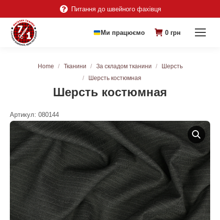
Питання до швейного фахівця
Ми працюємо
0
грн
You are here:
Home
Тканини
За складом тканини
Шерсть
Шерсть костюмная
Шерсть костюмная
Артикул:
080144