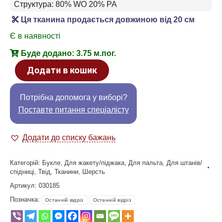
Структура: 80% WO 20% PA
Ця тканина продається довжиною від 20 см
Є в наявності
Буде додано: 3.75 м.пог.
Додати в кошик
Потрібна допомога у виборі?
Поставте питання спеціалісту
Додати до списку бажань
Категорій:
Букле
,
Для жакету/піджака
,
Для пальта
,
Для штанів/
спідниці
,
Твід
,
Тканини
,
Шерсть
Артикул:
030185
Позначка:
Останній відріз
Останній відріз