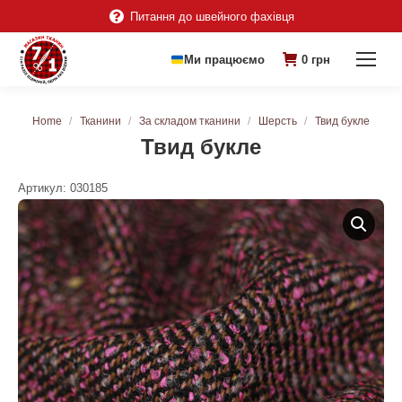
Питання до швейного фахівця
Ми працюємо
0
грн
You are here:
Home
Тканини
За складом тканини
Шерсть
Твид букле
Твид букле
Артикул:
030185