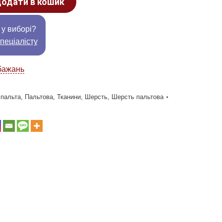
одати в кошик
 у виборі?
пеціалісту
бажань
 пальта
,
Пальтова
,
Тканини
,
Шерсть
,
Шерсть пальтова