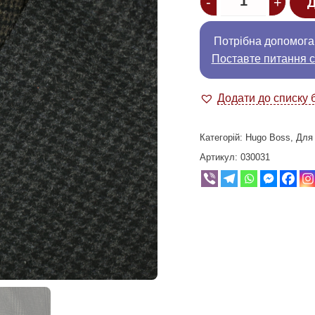
-
+
Д
Потрібна допомога
Поставте питання с
Додати до списку 
Категорій:
Hugo Boss
,
Для
Артикул:
030031