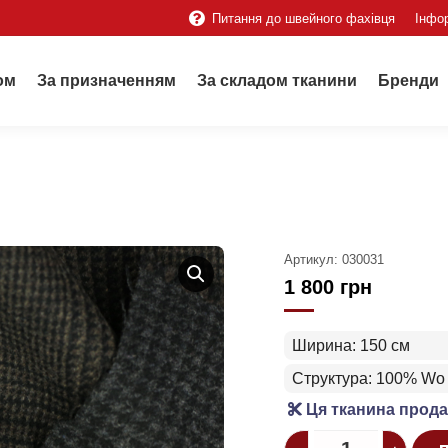
Питання до швейного фахівця
Інфо
ом
За призначенням
За складом тканини
Бренди
Артикул:
030031
1 800
грн
Ширина: 150 см
Структура: 100% Wo
Ця тканина прода
Quantity