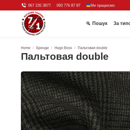
067 235 3877
093 776 87 87
Ми працюємо
Пошук
За тип
You are here:
Home
Бренди
Hugo Boss
Пальтовая double
Пальтовая double