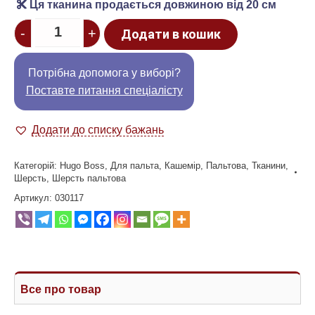
Ця тканина продається довжиною від 20 см
Quantity
-
+
Додати в кошик
Потрібна допомога у виборі?
Поставте питання спеціалісту
Додати до списку бажань
Категорій:
Hugo Boss
,
Для пальта
,
Кашемір
,
Пальтова
,
Тканини
,
Шерсть
,
Шерсть пальтова
Артикул:
030117
Все про товар