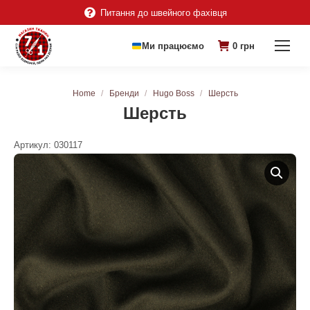
Питання до швейного фахівця
Ми працюємо
0
грн
You are here:
Home
Бренди
Hugo Boss
Шерсть
Шерсть
Артикул:
030117