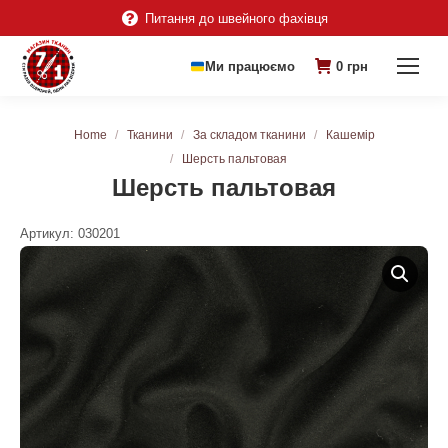
Питання до швейного фахівця
Ми працюємо
0
грн
You are here:
Home
Тканини
За складом тканини
Кашемір
Шерсть пальтовая
Шерсть пальтовая
Артикул:
030201