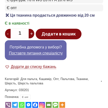
Є опт
Ця тканина продається довжиною від 20 см
Є в наявності
Quantity
-
+
Додати в кошик
Потрібна допомога у виборі?
Поставте питання спеціалісту
Додати до списку бажань
Категорій:
Для пальта
,
Кашемір
,
Опт
,
Пальтова
,
Тканини
,
Шерсть
,
Шерсть пальтова
Артикул:
030201
Позначка:
Є опт