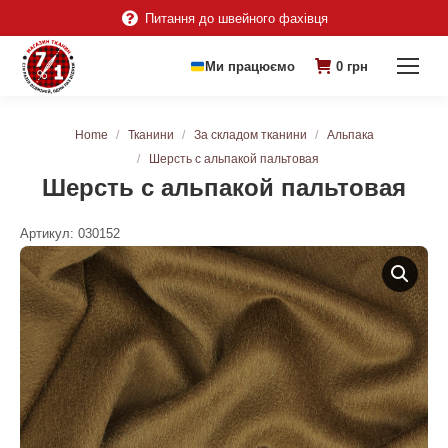
Питання до швейного фахівця
Ми працюємо
0
грн
You are here:
Home
Тканини
За складом тканини
Альпака
Шерсть с альпакой пальтовая
Шерсть с альпакой пальтовая
Артикул:
030152