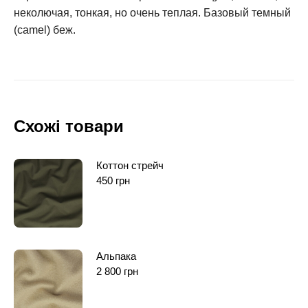
неколючая, тонкая, но очень теплая. Базовый темный
(camel) беж.
Схожі товари
Коттон стрейч
450
грн
Альпака
2 800
грн