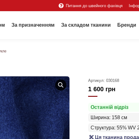
Питання до швейного фахівця
Інфо
ом
За призначенням
За складом тканини
Бренди
укле
Артикул:
030168
1 600
грн
Останній відріз
Ширина: 158 см
Структура: 55% WV
Ця тканина прода