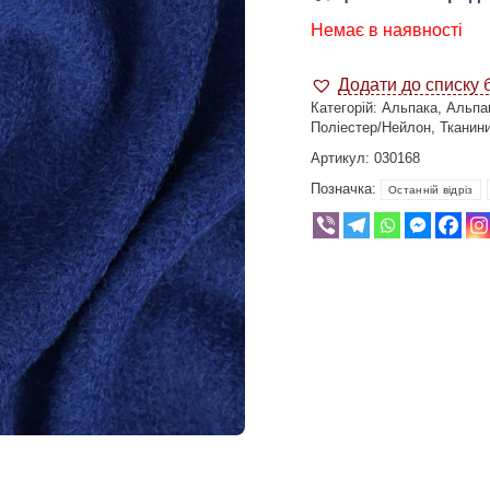
Немає в наявності
Додати до списку 
Категорій:
Альпака
,
Альпа
Поліестер/Нейлон
,
Тканин
Артикул:
030168
Позначка:
Останній відріз