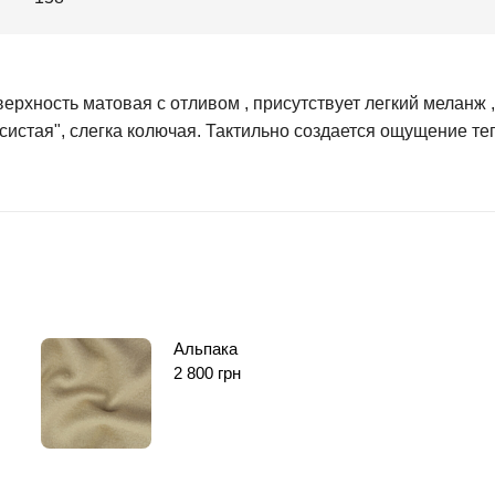
верхность матовая с отливом , присутствует легкий меланж
систая", слегка колючая. Тактильно создается ощущение те
Альпака
2 800
грн