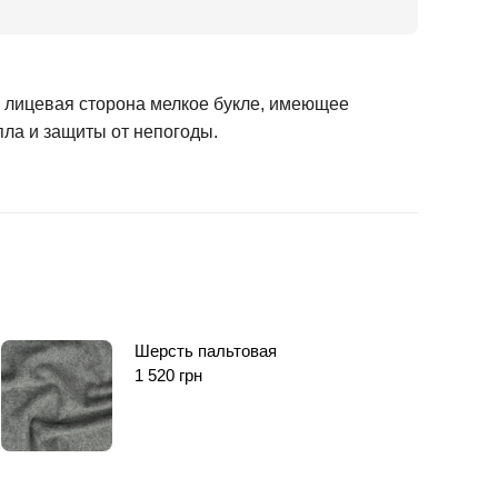
 , лицевая сторона мелкое букле, имеющее
пла и защиты от непогоды.
Шерсть пальтовая
1 520
грн