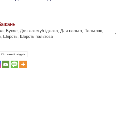
бажань
ка
,
Букле
,
Для жакету/піджака
,
Для пальта
,
Пальтова
,
и
,
Шерсть
,
Шерсть пальтова
Останній відріз