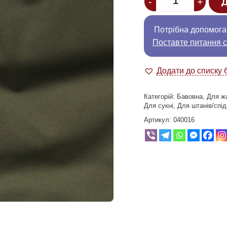
-
+
Д
Потрібна допомога
Поставте питання с
Додати до списку 
Категорій:
Бавовна
,
Для ж
Для сукні
,
Для штанів/спід
Артикул:
040016