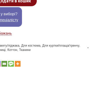
одати в кошик
 у виборі?
пеціалісту
бажань
акету/піджака
,
Для костюма
,
Для куртки/плаща/тренчу
,
ниці
,
Коттон
,
Тканини