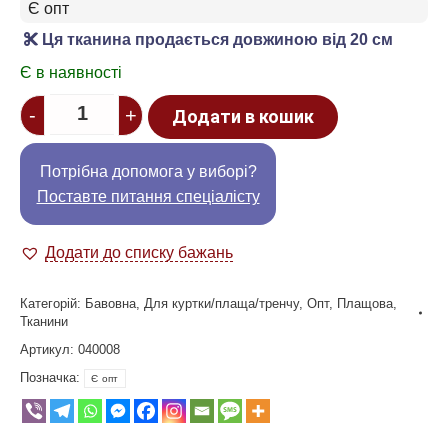
Є опт
Ця тканина продається довжиною від 20 см
Є в наявності
Quantity
-
+
Додати в кошик
Потрібна допомога у виборі?
Поставте питання спеціалісту
Додати до списку бажань
Категорій:
Бавовна
,
Для куртки/плаща/тренчу
,
Опт
,
Плащова
,
Тканини
Артикул:
040008
Позначка:
Є опт