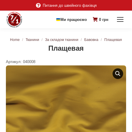
Питання до швейного фахівця
Ми працюємо
0
грн
You are here:
Home
Тканини
За складом тканини
Бавовна
Плащевая
Плащевая
Артикул:
040008