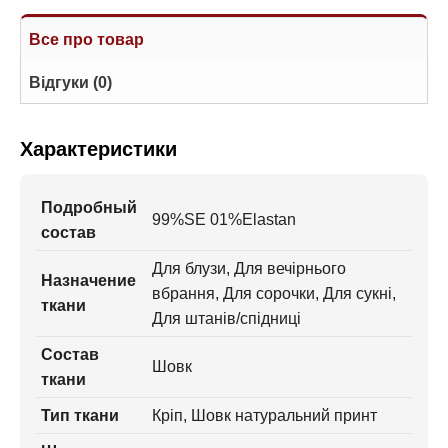
Все про товар
Відгуки (0)
Характеристики
Подробный
99%SE 01%Elastan
состав
Для блузи, Для вечірнього
Назначение
вбрання, Для сорочки, Для сукні,
ткани
Для штанів/спідниці
Состав
Шовк
ткани
Тип ткани
Кріп, Шовк натуральний принт