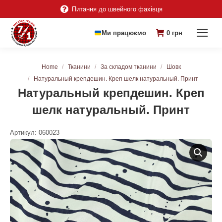
Питання до швейного фахівця
Ми працюємо
0
грн
You are here:
Home
Тканини
За складом тканини
Шовк
Натуральный крепдешин. Креп шелк натуральный. Принт
Натуральный крепдешин. Креп
шелк натуральный. Принт
Артикул:
060023