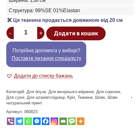
Ширина: 138 см
Структура: 99%SE 01%Elastan
Ця тканина продається довжиною від 20 см
Quantity
-
+
Додати в кошик
Потрібна допомога у виборі?
Поставте питання спеціалісту
Додати до списку бажань
Категорій:
Для блузи
,
Для вечірнього вбрання
,
Для сорочки
,
Для сукні
,
Для штанів/спідниці
,
Кріп
,
Тканини
,
Шовк
,
Шовк
натуральний принт
Артикул:
060023