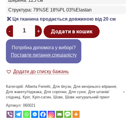
Ширина: 125 см
Структура: 79%SE 18%PL 03%Elastan
Ця тканина продається довжиною від 20 см
Quantity
-
+
Додати в кошик
Потрібна допомога у виборі?
Поставте питання спеціалісту
Додати до списку бажань
Категорій:
Alberta Ferretti
,
Для блузи
,
Для вечірнього вбрання
,
Для жакету/піджака
,
Для сорочки
,
Для сукні
,
Для штанів/
спідниці
,
Кріп
,
Кріп-сатин
,
Шовк
,
Шовк натуральний принт
Артикул:
060021