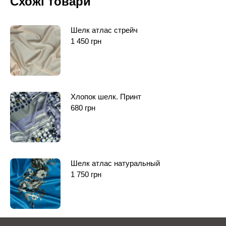
Схожі товари
Шелк атлас стрейч
1 450
грн
Хлопок шелк. Принт
680
грн
Шелк атлас натуральный
1 750
грн