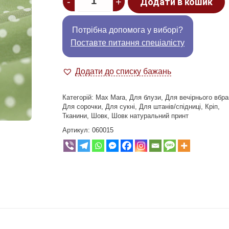
-
+
Додати в кошик
Потрібна допомога у виборі?
Поставте питання спеціалісту
Додати до списку бажань
Категорій:
Max Mara
,
Для блузи
,
Для вечірнього вбра
Для сорочки
,
Для сукні
,
Для штанів/спідниці
,
Кріп
,
Тканини
,
Шовк
,
Шовк натуральний принт
Артикул:
060015