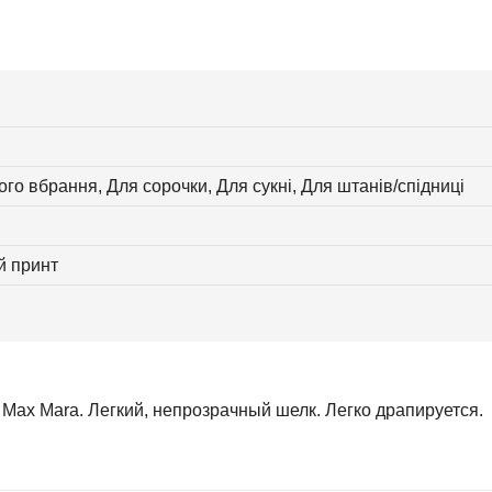
ого вбрання, Для сорочки, Для сукні, Для штанів/спідниці
й принт
Max Mara. Легкий, непрозрачный шелк. Легко драпируется.