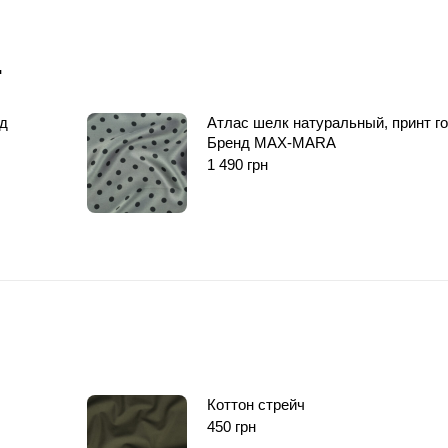
…
д
Атлас шелк натуральный, принт г
Бренд MAX-MARA
1 490
грн
Коттон стрейч
450
грн