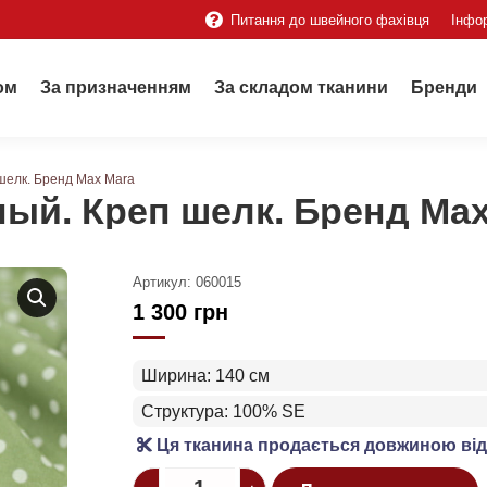
Питання до швейного фахівця
Інфо
ом
За призначенням
За складом тканини
Бренди
шелк. Бренд Max Mara
ый. Креп шелк. Бренд Max
Артикул:
060015
1 300
грн
Ширина: 140 см
Структура: 100% SE
Ця тканина продається довжиною від
Quantity