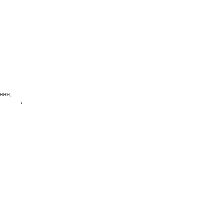
ння
,