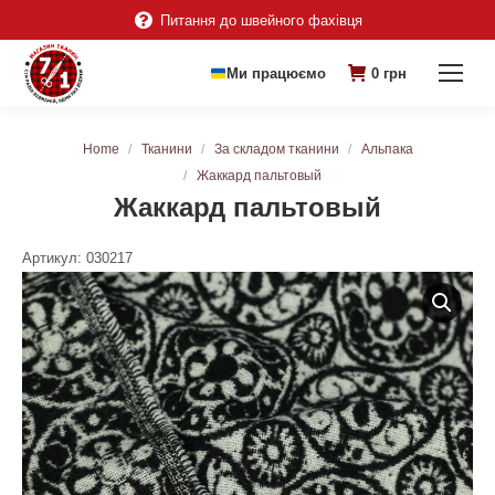
Питання до швейного фахівця
Ми працюємо
0
грн
You are here:
Home
Тканини
За складом тканини
Альпака
Жаккард пальтовый
Жаккард пальтовый
Артикул:
030217