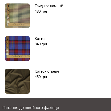
Твид костюмный
480
грн
Коттон
840
грн
Коттон стрейч
450
грн
Питання до швейного фахівця