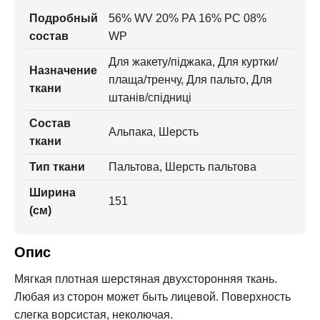
Подробный
56% WV 20% PA 16% PC 08%
состав
WP
Для жакету/піджака, Для куртки/
Назначение
плаща/тренчу, Для пальто, Для
ткани
штанів/спідниці
Состав
Альпака, Шерсть
ткани
Тип ткани
Пальтова, Шерсть пальтова
Ширина
151
(см)
Опис
Мягкая плотная шерстяная двухсторонняя ткань.
Любая из сторон может быть лицевой. Поверхность
слегка ворсистая, неколючая.