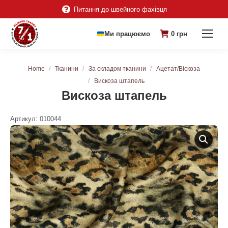
Питання до швейного фахівця
Ми працюємо
0
грн
You are here:
Home
Тканини
За складом тканини
Ацетат/Віскоза
Вискоза штапель
Вискоза штапель
Артикул:
010044