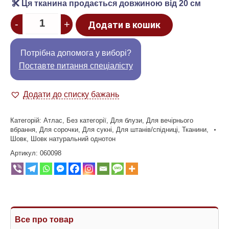
Ця тканина продається довжиною від 20 см
Quantity
-
+
Додати в кошик
Потрібна допомога у виборі?
Поставте питання спеціалісту
Додати до списку бажань
Категорій:
Атлас
,
Без категорії
,
Для блузи
,
Для вечірнього
вбрання
,
Для сорочки
,
Для сукні
,
Для штанів/спідниці
,
Тканини
,
Шовк
,
Шовк натуральний однотон
Артикул:
060098
Все про товар