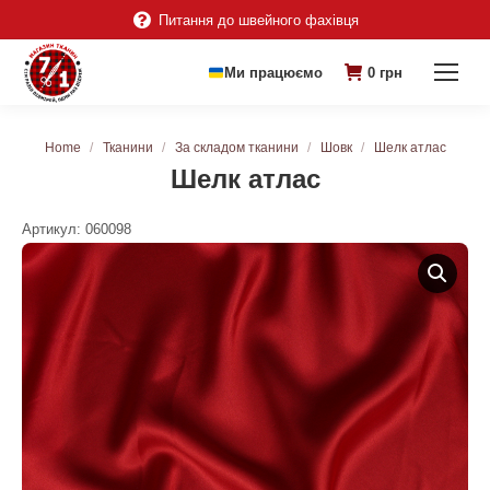
Питання до швейного фахівця
Ми працюємо
0
грн
You are here:
Home
Тканини
За складом тканини
Шовк
Шелк атлас
Шелк атлас
Артикул:
060098