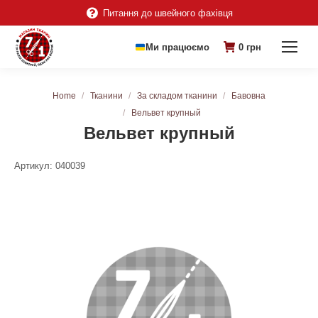
Питання до швейного фахівця
Ми працюємо
0
грн
You are here:
Home
Тканини
За складом тканини
Бавовна
Вельвет крупный
Вельвет крупный
Артикул:
040039