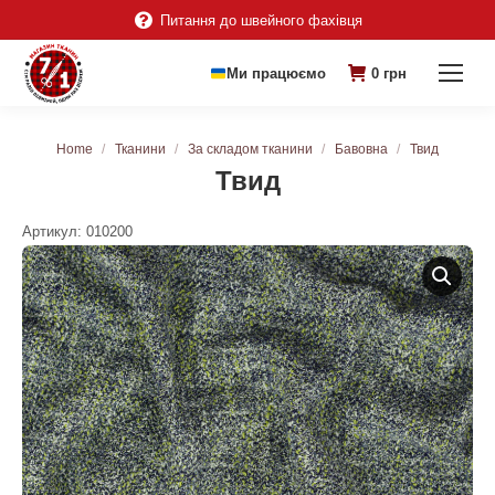
Питання до швейного фахівця
Ми працюємо
0
грн
You are here:
Home
Тканини
За складом тканини
Бавовна
Твид
Твид
Артикул:
010200