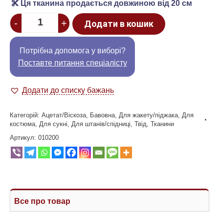
Ця тканина продається довжиною від 20 см
Quantity
-
+
Додати в кошик
Потрібна допомога у виборі?
Поставте питання спеціалісту
Додати до списку бажань
Категорій:
Ацетат/Віскоза
,
Бавовна
,
Для жакету/піджака
,
Для
костюма
,
Для сукні
,
Для штанів/спідниці
,
Твід
,
Тканини
Артикул:
010200
Все про товар