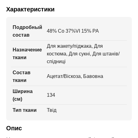
Характеристики
Подробный
48% Сo 37%VI 15% PA
состав
Для жакету/піджака, Для
Назначение
костюма, Для сукні, Для штанів/
ткани
спідниці
Состав
Ацетат/Віскоза, Бавовна
ткани
Ширина
134
(см)
Тип ткани
Твід
Опис